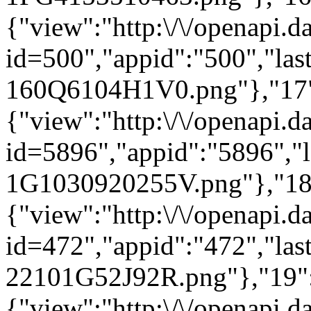
{"view":"http:\/\/openapi.d
id=500","appid":"500","las
160Q6104H1V0.png"},"17
{"view":"http:\/\/openapi.d
id=5896","appid":"5896","l
1G1030920255V.png"},"18
{"view":"http:\/\/openapi.d
id=472","appid":"472","las
22101G52J92R.png"},"19"
{"view":"http:\/\/openapi.d