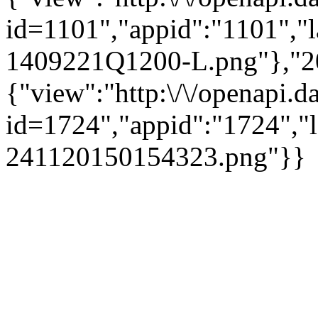
id=1101","appid":"1101","l
1409221Q1200-L.png"},"2
{"view":"http:\/\/openapi.d
id=1724","appid":"1724","l
241120150154323.png"}}