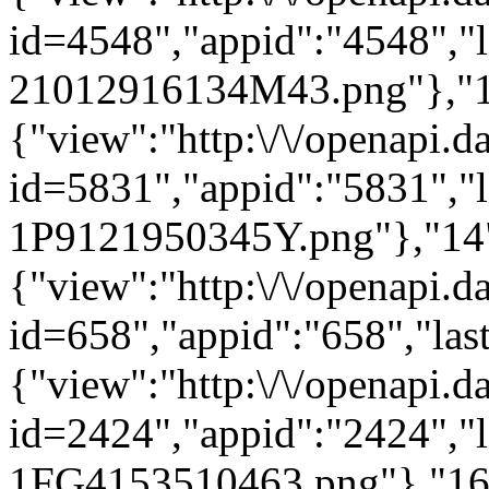
id=4548","appid":"4548","l
21012916134M43.png"},"1
{"view":"http:\/\/openapi.d
id=5831","appid":"5831","l
1P9121950345Y.png"},"14
{"view":"http:\/\/openapi.d
id=658","appid":"658","la
{"view":"http:\/\/openapi.d
id=2424","appid":"2424","l
1FG4153510463.png"},"16