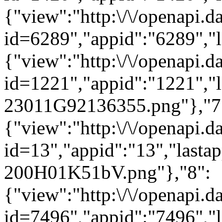
{"view":"http:\/\/openapi.d
id=6289","appid":"6289","
{"view":"http:\/\/openapi.d
id=1221","appid":"1221","l
23011G92136355.png"},"7
{"view":"http:\/\/openapi.d
id=13","appid":"13","lasta
200H01K51bV.png"},"8":
{"view":"http:\/\/openapi.d
id=7496","appid":"7496","