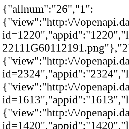
{"allnum":"26","1":
{"view":"http:\/\/openapi.d
id=1220","appid":"1220","l
22111G60112191.png"},"2
{"view":"http:\/\/openapi.d
id=2324","appid":"2324","
{"view":"http:\/\/openapi.d
id=1613","appid":"1613","
{"view":"http:\/\/openapi.d
id=1420","appid":"1420","