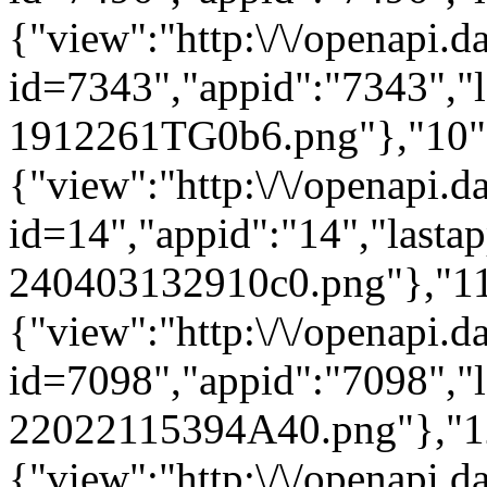
{"view":"http:\/\/openapi.d
id=7343","appid":"7343","l
1912261TG0b6.png"},"10"
{"view":"http:\/\/openapi.d
id=14","appid":"14","lasta
240403132910c0.png"},"11
{"view":"http:\/\/openapi.d
id=7098","appid":"7098","l
22022115394A40.png"},"1
{"view":"http:\/\/openapi.d